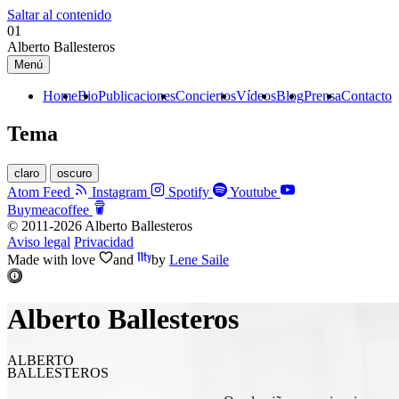
Saltar al contenido
01
Alberto Ballesteros
Menú
Home
Bio
Publicaciones
Conciertos
Vídeos
Blog
Prensa
Contacto
Tema
claro
oscuro
Atom Feed
Instagram
Spotify
Youtube
Buymeacoffee
© 2011-2026 Alberto Ballesteros
Aviso legal
Privacidad
Made with
love
and
by
Lene Saile
Alberto Ballesteros
ALBERTO
BALLESTEROS