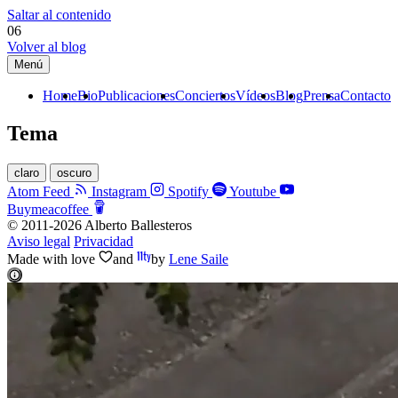
Saltar al contenido
06
Volver al blog
Menú
Home
Bio
Publicaciones
Conciertos
Vídeos
Blog
Prensa
Contacto
Tema
claro
oscuro
Atom Feed
Instagram
Spotify
Youtube
Buymeacoffee
© 2011-2026 Alberto Ballesteros
Aviso legal
Privacidad
Made with
love
and
by
Lene Saile