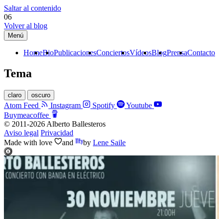
Saltar al contenido
06
Volver al blog
Menú
Home
Bio
Publicaciones
Conciertos
Vídeos
Blog
Prensa
Contacto
Tema
claro
oscuro
Atom Feed
Instagram
Spotify
Youtube
Buymeacoffee
© 2011-2026 Alberto Ballesteros
Aviso legal
Privacidad
Made with
love
and
by
Lene Saile