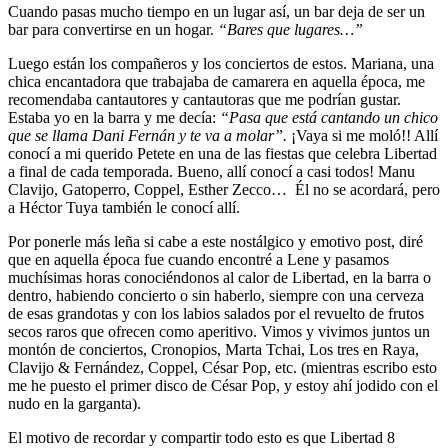
Cuando pasas mucho tiempo en un lugar así, un bar deja de ser un
bar para convertirse en un hogar.
“Bares que lugares…”
Luego están los compañeros y los conciertos de estos. Mariana, una
chica encantadora que trabajaba de camarera en aquella época, me
recomendaba cantautores y cantautoras que me podrían gustar.
Estaba yo en la barra y me decía:
“Pasa que está cantando un chico
que se llama Dani Fernán y te va a molar”.
¡Vaya si me moló!! Allí
conocí a mi querido Petete en una de las fiestas que celebra Libertad
a final de cada temporada. Bueno, allí conocí a casi todos! Manu
Clavijo, Gatoperro, Coppel, Esther Zecco… Él no se acordará, pero
a Héctor Tuya también le conocí allí.
Por ponerle más leña si cabe a este nostálgico y emotivo post, diré
que en aquella época fue cuando encontré a Lene y pasamos
muchísimas horas conociéndonos al calor de Libertad, en la barra o
dentro, habiendo concierto o sin haberlo, siempre con una cerveza
de esas grandotas y con los labios salados por el revuelto de frutos
secos raros que ofrecen como aperitivo. Vimos y vivimos juntos un
montón de conciertos, Cronopios, Marta Tchai, Los tres en Raya,
Clavijo & Fernández, Coppel, César Pop, etc. (mientras escribo esto
me he puesto el primer disco de César Pop, y estoy ahí jodido con el
nudo en la garganta).
El motivo de recordar y compartir todo esto es que Libertad 8