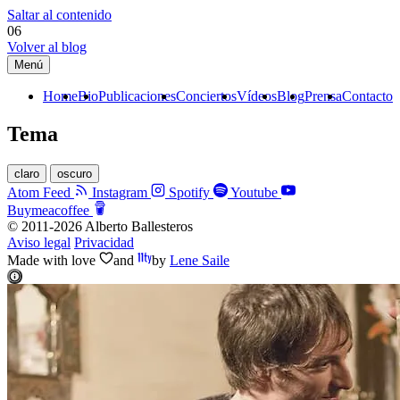
Saltar al contenido
06
Volver al blog
Menú
Home
Bio
Publicaciones
Conciertos
Vídeos
Blog
Prensa
Contacto
Tema
claro
oscuro
Atom Feed
Instagram
Spotify
Youtube
Buymeacoffee
© 2011-2026 Alberto Ballesteros
Aviso legal
Privacidad
Made with
love
and
by
Lene Saile