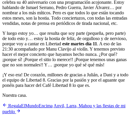
celebra su 40 aniversario con una programación acojonante. Estoy
hablando de Ismael Serrano, Pedro Guerra, Javier Álvarez… por
nombrar a los más míticos. Pero es que todos lo que están tocando
estos meses, son la hostia. Todo conciertazos, con todas las entradas
vendidas, notas de prensa en periódicos de tirada nacional, etc.
Y luego estoy yo… que resulta que soy parte (pequeña, pero parte)
de todo esto y… estoy la hostia de feliz, de orgulloso y de nervioso,
porque voy a cantar en Libertad
este martes día 11
. A eso de las
21:30 acompañado por Manu Clavijo al violín. Y tenemos previsto
hacer el mejor concierto que hayamos hecho nunca. ¿Por qué?
¡porque sí! ¡Porque el sitio lo merece!! ¡Porque tenemos unas ganas
que no son normales!! Y… ¡porque yo qué sé qué más!
¡Y eso era! De corazón, millones de gracias a Julián, a Dani y a todo
el equipo de Libertad 8. Gracias por la pasión y por el aguante que
ponéis para hacer del Café Libertad 8 lo que es.
Nuestra casa.
RegalaElMundoEncima
Anvil, Larra, Mahou y las fiestas de mi
pueblo