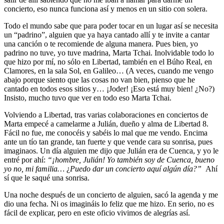
concierto, eso nunca funciona así y menos en un sitio con solera.
Todo el mundo sabe que para poder tocar en un lugar así se necesita
un “padrino”, alguien que ya haya cantado allí y te invite a cantar
una canción o te recomiende de alguna manera. Pues bien, yo
padrino no tuve, yo tuve madrina, Marta Tchai. Inolvidable todo lo
que hizo por mí, no sólo en Libertad, también en el Búho Real, en
Clamores, en la sala Sol, en Galileo… (A veces, cuando me vengo
abajo porque siento que las cosas no van bien, pienso que he
cantado en todos esos sitios y… ¡Joder! ¡Eso está muy bien! ¿No?)
Insisto, mucho tuvo que ver en todo eso Marta Tchai.
Volviendo a Libertad, tras varias colaboraciones en conciertos de
Marta empecé a camelarme a Julián, dueño y alma de Libertad 8.
Fácil no fue, me conocéis y sabéis lo mal que me vendo. Encima
ante un tío tan grande, tan fuerte y que vende cara su sonrisa, pues
imaginaos. Un día alguien me dijo que Julián era de Cuenca, y yo le
entré por ahí:
“¡hombre, Julián! Yo también soy de Cuenca, bueno
yo no, mi familia…
¿
Puedo dar un concierto aquí algún día?”
Ahí
sí que le saqué una sonrisa.
Una noche después de un concierto de alguien, sacó la agenda y me
dio una fecha. Ni os imagináis lo feliz que me hizo. En serio, no es
fácil de explicar, pero en este oficio vivimos de alegrías así.