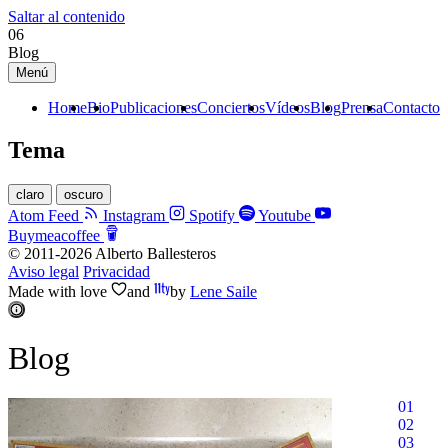
Saltar al contenido
06
Blog
Menú
Home
Bio
Publicaciones
Conciertos
Vídeos
Blog
Prensa
Contacto
Tema
claro
oscuro
Atom Feed
Instagram
Spotify
Youtube
Buymeacoffee
© 2011-2026 Alberto Ballesteros
Aviso legal
Privacidad
Made with
love
and
by
Lene Saile
Blog
01
02
03